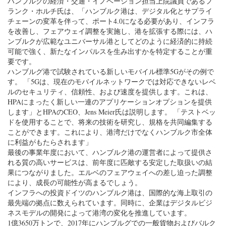
ハンブルクの経済・交通・イノベーション担当上院議員であるフ
ランク・ホルチ氏は、「ハンブルク港は、デジタル化とサプライ
チェーンの変革を伴って、ポート4.0になる必要があり、インフラ
を改善し、フェアウェイ調整を実施し、港を拡張する際には、ハ
ンブルクが広範なユニバーサル港としてどのように経済的に持続
可能で強く、新たなインパルスを生み出すかを特定することが重
要です。
ハンブルグ港で試験されている新しいモバイル標準5Gがその例で
す。 「5Gは、現在のモバイルネットワークでは対応できないレベ
ルのセキュリティ、信頼性、および速度を提供します。これは、
HPAにまったく新しい一連のアプリケーションオプションを提供
します」とHPAのCEO、Jens Meier氏は説明します。 「テストベッ
ドを使用することで、将来の技術を研究し、規格を共同編集する
ことができます。これにより、港湾だけでなくハンブルク市全体
に利益がもたらされます」
最後の事業年度において、ハンブルク港の運営者によって提供さ
れる質の高いサービスは、前年度に匹敵する安定した取扱いの結
果につながりました。エルベのフェアウェイへの差し迫った調整
により、成長の可能性が高まるでしょう。
インフラへの投資ドイツのハンブルク港は、国際的な海上取引の
最先端の拠点に数えられています。同時に、企業はデジタルビジ
ネスモデルの開発によって港湾の変化を推進しています。
1億3650万トンで、2017年にハンブルグでの一般貨物およびバルク