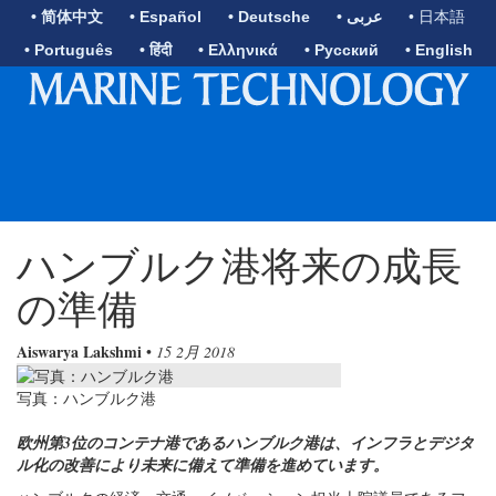
• 简体中文
• Español
• Deutsche
• عربى
• 日本語
• Português
• हिंदी
• Ελληνικά
• Русский
• English
ハンブルク港将来の成長
の準備
Aiswarya Lakshmi
•
15 2月 2018
写真：ハンブルク港
欧州第3位のコンテナ港であるハンブルク港は、インフラとデジタ
ル化の改善により未来に備えて準備を進めています。