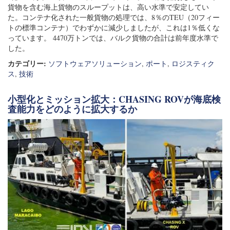
貨物を含む海上貨物のスループットは、高い水準で安定してい
た。コンテナ化された一般貨物の処理では、8％のTEU（20フィー
トの標準コンテナ）でわずかに減少しましたが、これは1％低くな
っています。 4470万トンでは、バルク貨物の合計は前年度水準で
した。
カテゴリー:
ソフトウェアソリューション
,
ポート
,
ロジスティク
ス
,
技術
小型化とミッション拡大：CHASING ROVが海底検
査能力をどのように拡大するか