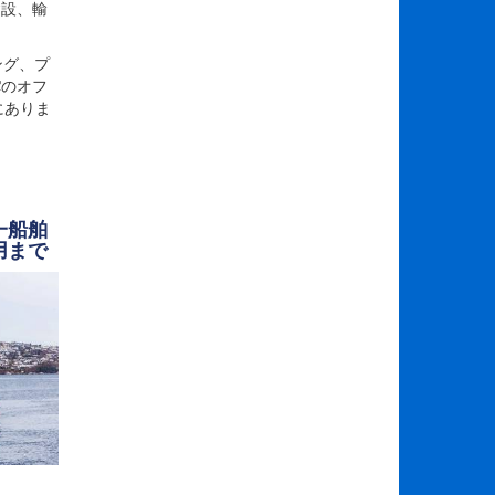
建設、輸
ング、プ
Cのオフ
にありま
一船舶
用まで