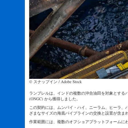
© スナップイン / Adobe Stock
ランプレルは、インドの複数の沖合油田を対象とするパイ
(ONGC) から獲得しました。
この契約には、ムンバイ・ハイ、ニーラム、ヒーラ、バセ
ざまなサイズの海底パイプラインの交換と設置が含ま
作業範囲には、複数のオフショアプラットフォームに