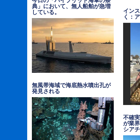
典」において、無人船舶が急増
イン
している。
く：
無風帯海域で海底熱水噴出孔が
発見される
不確実
が業
シア