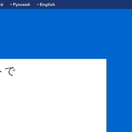
κά
• Русский
• English
トで