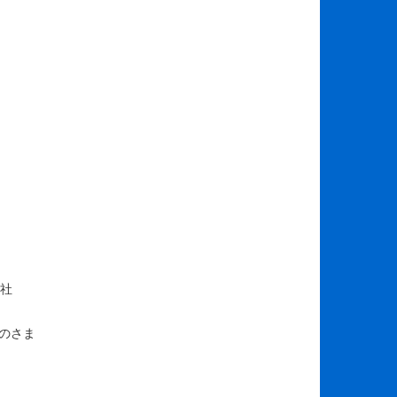
公社
mのさま