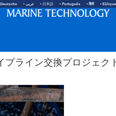
 Deutsche
• عربى
• 日本語
• Português
• हिंदी
• Ελληνι
イプライン交換プロジェク