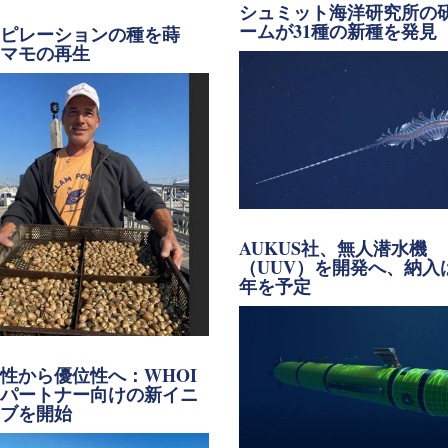
シュミット海洋研究所の
ームが31種の新種を発見
スピレーションの種を蒔
アマモの再生
AUKUS社、無人潜水機
（UUV）を開発へ、納入は
年を予定
性から優位性へ：WHOI
界パートナー向けの新イニ
チブを開始