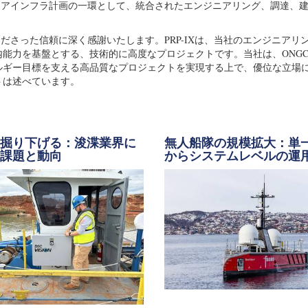
ョアインフラ計画の一環として、統合されたエンジニアリング、調達、
ださった信頼に深く感謝いたします。PRP-IXは、当社のエンジニアリ
能力を基盤とする、技術的に高度なプロジェクトです。当社は、ONG
ルギー目標を支える高品質なプロジェクトを実現する上で、優位な立場
トは述べています。
に掘り下げる：浚渫業界に
無人船隊の規模拡大：単
る課題と動向
からシステムレベルの運