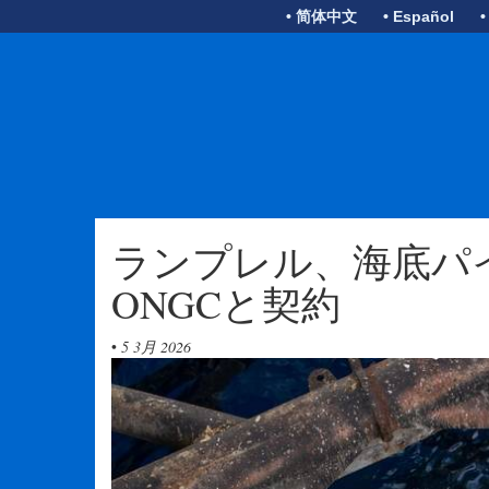
• 简体中文
• Español
•
ランプレル、海底パ
ONGCと契約
•
5 3月 2026