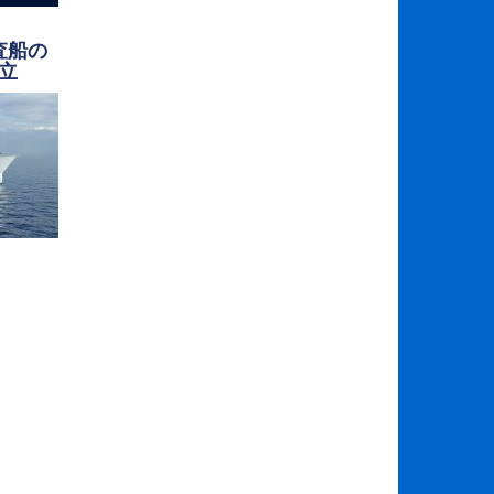
査船の
立