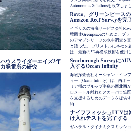
Autonomous Solutionsを設立
Rovco、グリーンピースの
Amazon Reef Surveyを完
イギリスの海底サービス会社Rov
境団体Greenpeaceのために、ブ
のアマゾンリーフの水中調査を
と語った。 ブリストルに本社を
は、最新の3D再構成技術を使用
Scarborough SurveyにA
ハウスライダーエイズ3年
入するOcean Infinity
風力発電所の研究
海底探査会社オーシャン・イン
ィー（Ocean Infinity）は、西
リア州のブルップ半島の西北西から
ロメートル離れたスカーバラ鉱
を支援するためのデータを提供
約…
ナイフフィッシュUUVは
け入れテストを完了する
ゼネラル・ダイナミクスミッシ