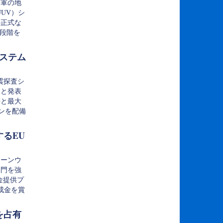
海軍の地
UV）シ
の正式な
全段階を
システム
地震探査シ
たと発表
帯と最大
ョンを配備
るEU
コーンウ
部門を強
金提供プ
助成金を賞
を占有