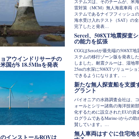
ステムズは、そのチームが、米
雷対策（MCM）無人海底車両（U
ステムであるナイフフィッシュ
海水受け入れテスト（SAT）の
完了したと発表…
Sercel、508XT地震探査
の能力を拡張
CGGはSercelが最先端の508XT
ステムの移行ゾーン版を発表し
ショアウインドリサーチの
しました。耐震クルーは、湿地
国が$ 18.5Mlnを発表
25mの水深に508XTソリューシ
できるようになります。…
新たな無人探査船を支援す
グラント
パイオニアの水路調査会社は、
ォールとシリー諸島の海洋技術
化するために設立されたEUの資
ログラムであるMarine-iからの
賛しています。…
無人車両はすぐに住宅地
のインストールROVは