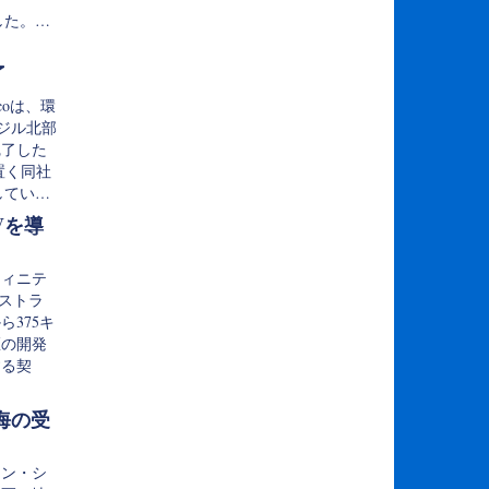
しました。…
了
coは、環
ラジル北部
完了した
置く同社
してい…
UVを導
フィニテ
オーストラ
375キ
区の開発
する契
海の受
ョン・シ