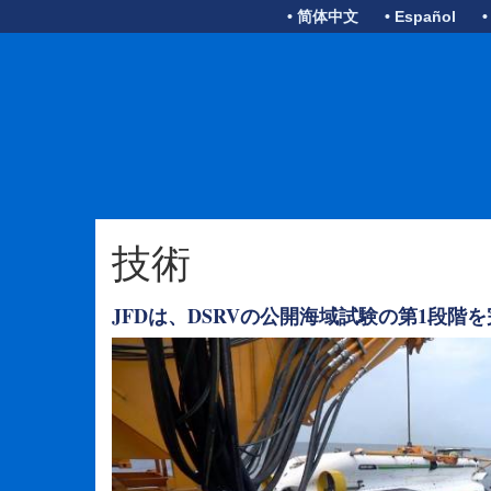
• 简体中文
• Español
•
技術
JFDは、DSRVの公開海域試験の第1段階