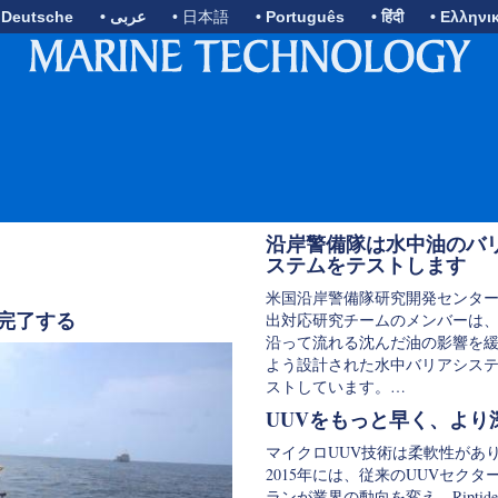
 Deutsche
• عربى
• 日本語
• Português
• हिंदी
• Ελληνι
沿岸警備隊は水中油のバ
ステムをテストします
米国沿岸警備隊研究開発センタ
を完了する
出対応研究チームのメンバーは
沿って流れる沈んだ油の影響を
よう設計された水中バリアシス
ストしています。…
UUVをもっと早く、より
マイクロUUV技術は柔軟性があ
2015年には、従来のUUVセクタ
ランが業界の動向を変え、Riptide