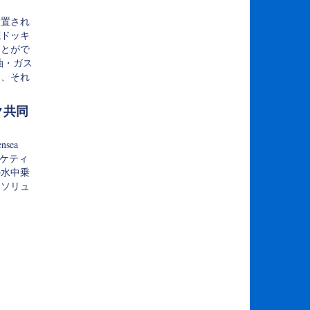
設置され
底ドッキ
ことがで
油・ガス
間、それ
ク共同
nsea
ーケティ
の水中乗
ンソリュ