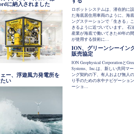
する
 Oordに納入されました
ロボットシステムは、潜在的に
た海底居住用車両のように、海
ングステーションで「生きる」
きるように近づいています。 石
産業が海底で働いてきた40年の
が使用する技術に…
ION、グリーンシーイン
販売協定
ION Geophysical CorporationとGree
Systems、Inc.は、新しい共同マ
ウェー、浮遊風力発電所を
ング契約の下、有人および無人
したい
り手のための水中ナビゲーショ
ーショ…