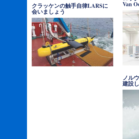
Van
クラッケンの触手自律LARSに
会いましょう
ノル
建設