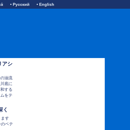
κά
• Русский
• English
リアシ
ーの油流
、川底に
緩和する
テムをテ
深く
ります
ーのベテ