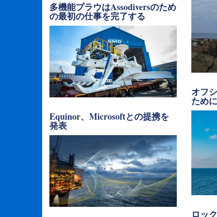
多機能プラウはAssodiversのため
の最初の仕事を完了する
オフ
ために米
Equinor、Microsoftとの提携を
発表
ロック