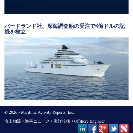
バードランド社、深海調査船の受注で8億ドルの記
録を樹立
© 2026 • Maritime Activity Reports, Inc.
海上物流
•
海事ニュース
•
海洋技術
•
Offshore Engineer