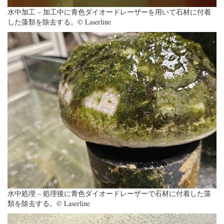
水中加工 – 加工中に青色ダイオードレーザーを用いて石材に付着
した藻類を除去する。© Laserline
水中処理 – 処理後に青色ダイオードレーザーで石材に付着した藻
類を除去する。© Laserline