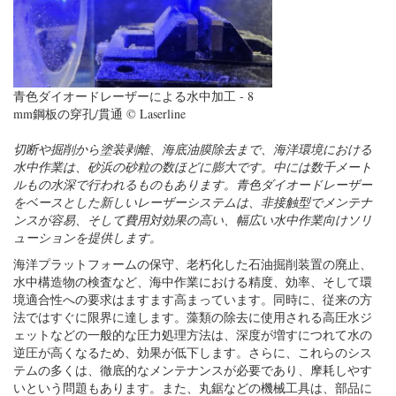
青色ダイオードレーザーによる水中加工 - 8
mm鋼板の穿孔/貫通 © Laserline
切断や掘削から塗装剥離、海底油膜除去まで、海洋環境における
水中作業は、砂浜の砂粒の数ほどに膨大です。中には数千メート
ルもの水深で行われるものもあります。青色ダイオードレーザー
をベースとした新しいレーザーシステムは、非接触型でメンテナ
ンスが容易、そして費用対効果の高い、幅広い水中作業向けソリ
ューションを提供します。
海洋プラットフォームの保守、老朽化した石油掘削装置の廃止、
水中構造物の検査など、海中作業における精度、効率、そして環
境適合性への要求はますます高まっています。同時に、従来の方
法ではすぐに限界に達します。藻類の除去に使用される高圧水ジ
ェットなどの一般的な圧力処理方法は、深度が増すにつれて水の
逆圧が高くなるため、効果が低下します。さらに、これらのシス
テムの多くは、徹底的なメンテナンスが必要であり、摩耗しやす
いという問題もあります。また、丸鋸などの機械工具は、部品に