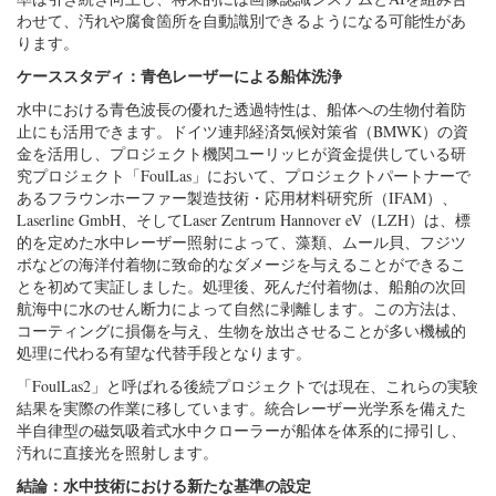
わせて、汚れや腐食箇所を自動識別できるようになる可能性があ
ります。
ケーススタディ：青色レーザーによる船体洗浄
水中における青色波長の優れた透過特性は、船体への生物付着防
止にも活用できます。ドイツ連邦経済気候対策省（BMWK）の資
金を活用し、プロジェクト機関ユーリッヒが資金提供している研
究プロジェクト「FoulLas」において、プロジェクトパートナーで
あるフラウンホーファー製造技術・応用材料研究所（IFAM）、
Laserline GmbH、そしてLaser Zentrum Hannover eV（LZH）は、標
的を定めた水中レーザー照射によって、藻類、ムール貝、フジツ
ボなどの海洋付着物に致命的なダメージを与えることができるこ
とを初めて実証しました。処理後、死んだ付着物は、船舶の次回
航海中に水のせん断力によって自然に剥離します。この方法は、
コーティングに損傷を与え、生物を放出させることが多い機械的
処理に代わる有望な代替手段となります。
「FoulLas2」と呼ばれる後続プロジェクトでは現在、これらの実験
結果を実際の作業に移しています。統合レーザー光学系を備えた
半自律型の磁気吸着式水中クローラーが船体を体系的に掃引し、
汚れに直接光を照射します。
結論：水中技術における新たな基準の設定