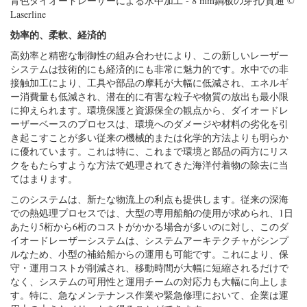
青色ダイオードレーザーによる水中加工 - 8 mm鋼板の穿孔/貫通 ©
Laserline
効率的、柔軟、経済的
高効率と精密な制御性の組み合わせにより、この新しいレーザー
システムは技術的にも経済的にも非常に魅力的です。水中での非
接触加工により、工具や部品の摩耗が大幅に低減され、エネルギ
ー消費量も低減され、潜在的に有害な粒子や物質の放出も最小限
に抑えられます。環境保護と資源保全の観点から、ダイオードレ
ーザーベースのプロセスは、環境へのダメージや材料の劣化を引
き起こすことが多い従来の機械的または化学的方法よりも明らか
に優れています。これは特に、これまで環境と部品の両方にリス
クをもたらすような方法で処理されてきた海洋付着物の除去に当
てはまります。
このシステムは、新たな物流上の利点も提供します。従来の深海
での熱処理プロセスでは、大型の専用船舶の使用が求められ、1日
あたり5桁から6桁のコストがかかる場合が多いのに対し、このダ
イオードレーザーシステムは、システムアーキテクチャがシンプ
ルなため、小型の補給船からの運用も可能です。これにより、保
守・運用コストが削減され、移動時間が大幅に短縮されるだけで
なく、システムの可用性と運用チームの対応力も大幅に向上しま
す。特に、急なメンテナンス作業や緊急修理において、企業は運