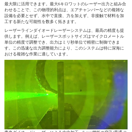
最大限に活用できます。最大6キロワットのレーザー出力と組み合
わせることで、この物理的利点は、エアチャンバーなどの複雑な
設備を必要とせず、水中で直接、力を加えず、非接触で材料を加
工する新たな可能性を数多く拓きます。
レーザーラインダイオードレーザーシステムは、最高の精度も提
供します。例えば、レーザースポットサイズはマイクロメートル
単位の精度で調整でき、出力はミリ秒単位で精密に制御できま
す。この迅速な出力調整能力により、このシステムは特に深海に
おける複雑な作業に適しています。