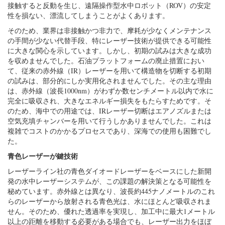
接触すると反動を生じ、遠隔操作型水中ロボット（ROV）の安定
性を損ない、漂流してしまうことがよくあります。
そのため、業界は非接触かつ非力で、摩耗が少なくメンテナンス
の手間が少ない代替手段、特にレーザー技術が提供できる可能性
に大きな関心を示しています。しかし、初期の試みは大きな成功
を収めませんでした。石油プラットフォームの廃止措置におい
て、従来の赤外線（IR）レーザーを用いて構造物を切断する初期
の試みは、部分的にしか実用化されませんでした。その主な理由
は、赤外線（波長1000nm）がわずか数センチメートル以内で水に
完全に吸収され、大きなエネルギー損失をもたらすためです。そ
のため、海中での用途では、IRレーザー切断はエアノズルまたは
空気充填チャンバーを用いて行うしかありませんでした。これは
複雑でコストのかかるプロセスであり、深海での使用も困難でし
た。
青色レーザーが鍵技術
レーザーライン社の青色ダイオードレーザーをベースにした新開
発の水中レーザーシステムが、この課題の解決策となる可能性を
秘めています。赤外線とは異なり、波長約445ナノメートルのこれ
らのレーザーから放射される青色光は、水にほとんど吸収されま
せん。そのため、優れた透過率を実現し、加工中に最大1メートル
以上の距離を移動する必要がある場合でも、レーザー出力をほぼ