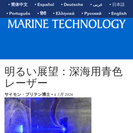
• 简体中文
• Español
• Deutsche
• عربى
• 日本語
• Português
• हिंदी
• Ελληνικά
• Русский
• English
明るい展望：深海用青色
レーザー
サイモン・ブリテン博士
•
4 3月 2026