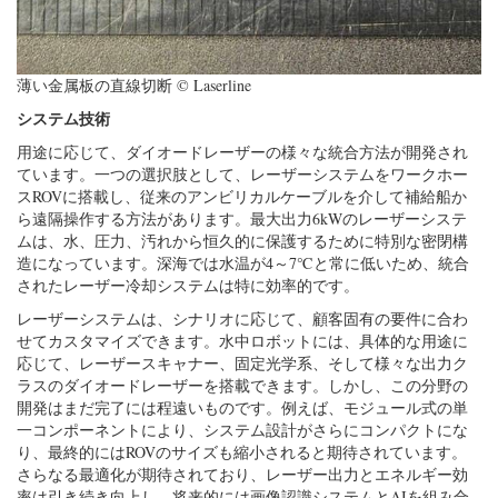
薄い金属板の直線切断 © Laserline
システム技術
用途に応じて、ダイオードレーザーの様々な統合方法が開発され
ています。一つの選択肢として、レーザーシステムをワークホー
スROVに搭載し、従来のアンビリカルケーブルを介して補給船か
ら遠隔操作する方法があります。最大出力6kWのレーザーシステ
ムは、水、圧力、汚れから恒久的に保護するために特別な密閉構
造になっています。深海では水温が4～7℃と常に低いため、統合
されたレーザー冷却システムは特に効率的です。
レーザーシステムは、シナリオに応じて、顧客固有の要件に合わ
せてカスタマイズできます。水中ロボットには、具体的な用途に
応じて、レーザースキャナー、固定光学系、そして様々な出力ク
ラスのダイオードレーザーを搭載できます。しかし、この分野の
開発はまだ完了には程遠いものです。例えば、モジュール式の単
一コンポーネントにより、システム設計がさらにコンパクトにな
り、最終的にはROVのサイズも縮小されると期待されています。
さらなる最適化が期待されており、レーザー出力とエネルギー効
率は引き続き向上し、将来的には画像認識システムとAIを組み合