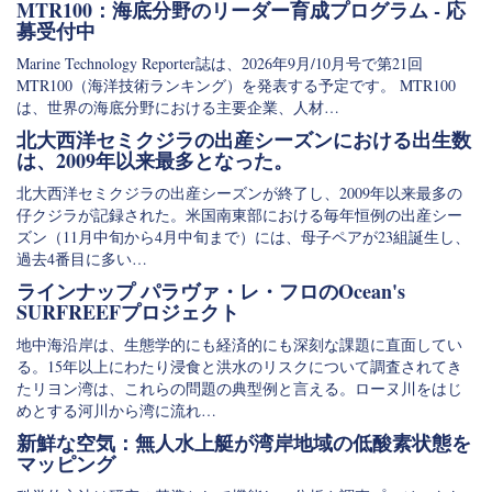
MTR100：海底分野のリーダー育成プログラム - 応
募受付中
Marine Technology Reporter誌は、2026年9月/10月号で第21回
MTR100（海洋技術ランキング）を発表する予定です。 MTR100
は、世界の海底分野における主要企業、人材…
北大西洋セミクジラの出産シーズンにおける出生数
は、2009年以来最多となった。
北大西洋セミクジラの出産シーズンが終了し、2009年以来最多の
仔クジラが記録された。米国南東部における毎年恒例の出産シー
ズン（11月中旬から4月中旬まで）には、母子ペアが23組誕生し、
過去4番目に多い…
ラインナップ パラヴァ・レ・フロのOcean's
SURFREEFプロジェクト
地中海沿岸は、生態学的にも経済的にも深刻な課題に直面してい
る。15年以上にわたり浸食と洪水のリスクについて調査されてき
たリヨン湾は、これらの問題の典型例と言える。ローヌ川をはじ
めとする河川から湾に流れ…
新鮮な空気：無人水上艇が湾岸地域の低酸素状態を
マッピング