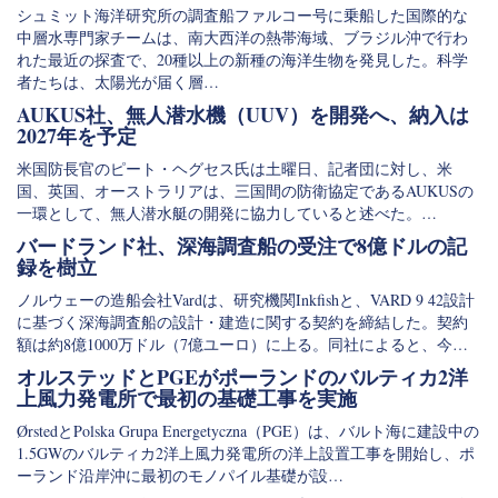
シュミット海洋研究所の調査船ファルコー号に乗船した国際的な
中層水専門家チームは、南大西洋の熱帯海域、ブラジル沖で行わ
れた最近の探査で、20種以上の新種の海洋生物を発見した。科学
者たちは、太陽光が届く層…
AUKUS社、無人潜水機（UUV）を開発へ、納入は
2027年を予定
米国防長官のピート・ヘグセス氏は土曜日、記者団に対し、米
国、英国、オーストラリアは、三国間の防衛協定であるAUKUSの
一環として、無人潜水艇の開発に協力していると述べた。…
バードランド社、深海調査船の受注で8億ドルの記
録を樹立
ノルウェーの造船会社Vardは、研究機関Inkfishと、VARD 9 42設計
に基づく深海調査船の設計・建造に関する契約を締結した。契約
額は約8億1000万ドル（7億ユーロ）に上る。同社によると、今…
オルステッドとPGEがポーランドのバルティカ2洋
上風力発電所で最初の基礎工事を実施
ØrstedとPolska Grupa Energetyczna（PGE）は、バルト海に建設中の
1.5GWのバルティカ2洋上風力発電所の洋上設置工事を開始し、ポ
ーランド沿岸沖に最初のモノパイル基礎が設…