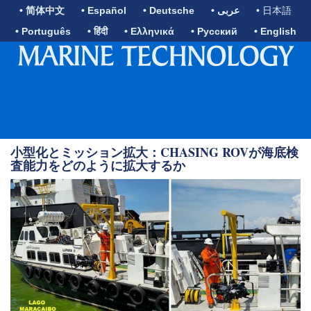
• 简体中文
• Español
• Deutsche
• عربى
• 日本語
• Português
• हिंदी
• Ελληνικά
• Русский
• English
小型化とミッション拡大：CHASING ROVが海底検
査能力をどのように拡大するか