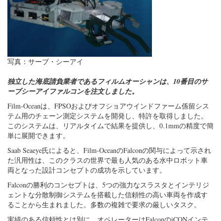
写真：サーブ・シーアイ
独立した海底請負業者であるフィルムオーシャンは、10番目のサ
ーブシーアイファルコンを注文しました。
Film-Oceanは、FPSOおよびオフショアウインドファーム係留シス
テム用のチェーン測定システムを開発し、特許を取得しました。
このシステムは、リアルタイムで結果を提供し、0.1mmの精度で簡
単に展開できます。
Saab Seaeye氏によると、Film-OceanのFalconの関与によって示され
た汎用性は、このクラスの世界で最も人気のある水中ロボット車
両となった設計コンセプトの成功を示しています。
Falconの勝利のコンセプトは、5つの強力なスラスタとインテリジ
ェントな分散制御システムを搭載した信頼性の高い車両を作成す
ることから生まれました。多数の複雑で要求の厳しいタスク。
実績のある信頼性とは別に、オペレーターはFalconのiCONインテ