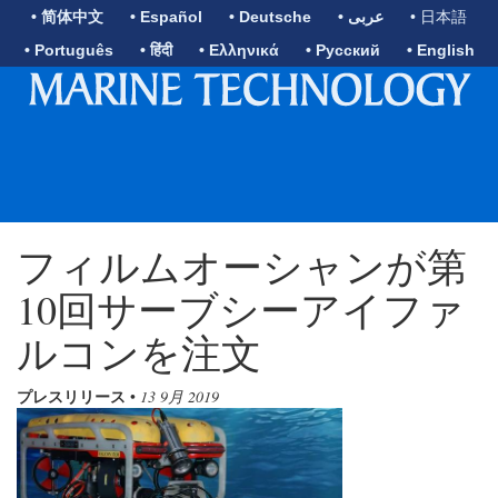
• 简体中文
• Español
• Deutsche
• عربى
• 日本語
• Português
• हिंदी
• Ελληνικά
• Русский
• English
フィルムオーシャンが第
10回サーブシーアイファ
ルコンを注文
プレスリリース
•
13 9月 2019