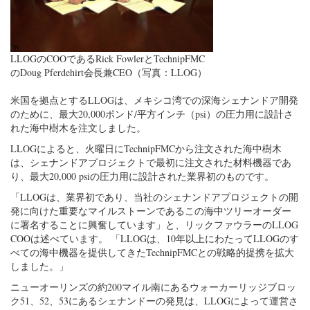
LLOGのCOOであるRick FowlerとTechnipFMC
のDoug Pferdehirt会長兼CEO（写真：LLOG）
米国を拠点とするLLOGは、メキシコ湾での深海シェナンドア開発
のために、最大20,000ポンド/平方インチ（psi）の圧力用に設計さ
れた海中樹木を注文しました。
LLOGによると、火曜日にTechnipFMCから注文された海中樹木
は、シェナンドアプロジェクトで最初に注文された材料機器であ
り、最大20,000 psiの圧力用に設計された業界初のものです。
「LLOGは、業界初であり、当社のシェナンドアプロジェクトの開
発に向けた重要なマイルストーンであるこの海中ツリーオーダー
に署名することに興奮しています」と、リックファウラーのLLOG
COOは述べています。 「LLOGは、10年以上にわたってLLOGのす
べての海中機器を提供してきたTechnipFMCとの戦略的提携を拡大
しました。」
ニューオーリンズの約200マイル南にあるウォーカーリッジブロッ
ク51、52、53にあるシェナンドーの発見は、LLOGによって運営さ