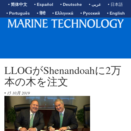
• 简体中文
• Español
• Deutsche
• عربى
• 日本語
• Português
• हिंदी
• Ελληνικά
• Русский
• English
LLOGがShenandoahに2万
本の木を注文
•
15 10月 2019