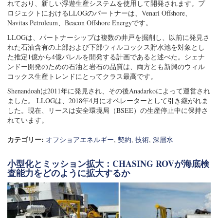
れており、新しい浮遊生産システムを使用して開発されます。プ
ロジェクトにおけるLLOGのパートナーは、Venari Offshore、
Navitas Petroleum、Beacon Offshore Energyです。
LLOGは、パートナーシップは複数の井戸を掘削し、以前に発見さ
れた石油含有の上部および下部ウィルコックス貯水池を対象とし
た推定1億から4億バレルを開発する計画であると述べた。シェナ
ンドー開発のための石油と岩石の品質は、両方とも新興のウィル
コックス生産トレンドにとってクラス最高です。
Shenandoahは2011年に発見され、その後Anadarkoによって運営され
ました。 LLOGは、2018年4月にオペレーターとして引き継がれま
した。現在、リースは安全環境局（BSEE）の生産停止中に保持さ
れています。
カテゴリー:
オフショアエネルギー
,
契約
,
技術
,
深層水
小型化とミッション拡大：CHASING ROVが海底検
査能力をどのように拡大するか