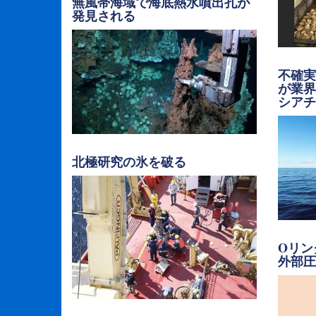
無風帯海域で海底熱水噴出孔が
発見される
不確実
が業
シア
北極研究の氷を破る
Oリン
外部