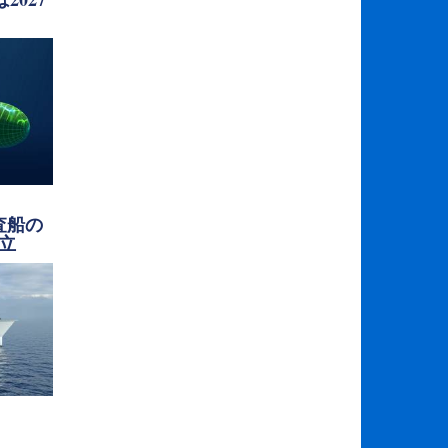
査船の
立