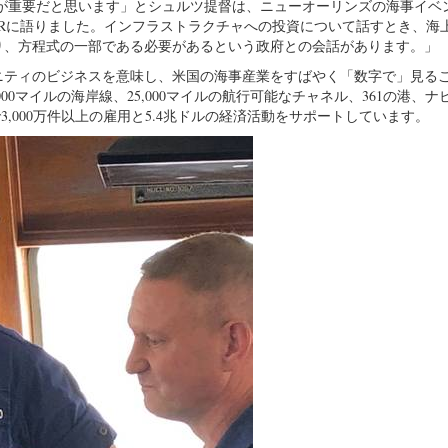
話が重要だと思います」とシュルツ提督は、ニューオーリンズの海事イベ
Rに語りました。インフラストラクチャへの投資について話すとき、海
り、方程式の一部である必要があるという政府との会話があります。」
ニティのビジネスを意味し、米国の海事産業をすばやく「数字で」見る
00マイルの海岸線、25,000マイルの航行可能なチャネル、361の港、ナ
3,000万件以上の雇用と5.4兆ドルの経済活動をサポートしています。