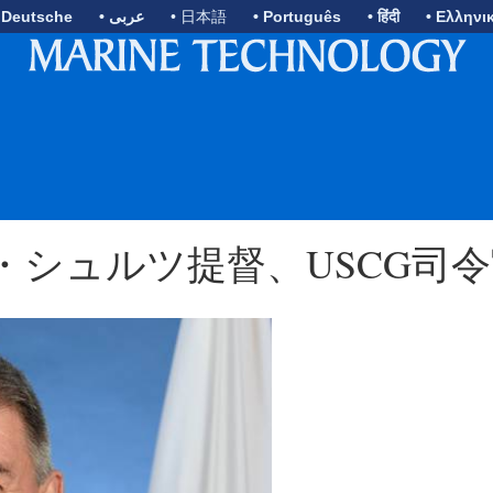
 Deutsche
• عربى
• 日本語
• Português
• हिंदी
• Ελληνι
ル・シュルツ提督、USCG司