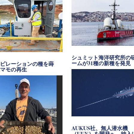
シュミット海洋研究所の
ームが31種の新種を発見
スピレーションの種を蒔
アマモの再生
AUKUS社、無人潜水機
（UUV）を開発へ、納入は