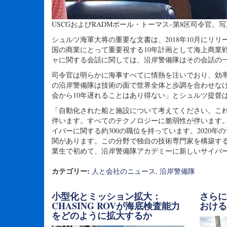
USCGおよびRADMポール・トーマス–第8区司令官。写真：Gre
シュルツ海軍大将の重要な文書は、2018年10月に
国の商業にとって重要視する10年計画として海上商業
ャに関する会話に関しては、沿岸警備隊はその会話の
司令官は明らかに海事すべてに情熱を注いでおり、効
の沿岸警備隊は技術の面で世界全体と歩調を合わせなけ
会から10年遅れることはあり得ない」とシュルツ提督は
「自動化された船と施設について考えてください。こ
伴います。すべてのテクノロジーに脆弱性が伴います
イバーに関する約300の職位を持っています。2020
関があります。この分野で独自の技術専門家を構築する
業生で初めて、沿岸警備隊アカデミーに新しいサイバ
カテゴリー:
人と会社のニュース
,
沿岸警備隊
小型化とミッション拡大：
さら
CHASING ROVが海底検査能力
おけ
をどのように拡大するか