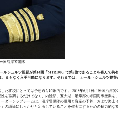
米国沿岸警備隊
ールシュルツ提督が第14回「MTR100」で第2位であることを喜んで共
は、まもなく入手可能になります。それまでは、
カール・シュルツ提督
た将校にとっては予想通り印象的です。 2018年6月1日に米国沿岸警
要性を強調するだけでなく、内陸部、五大湖、沿岸部の米国海事産業を
リーダーシップチームは、沿岸警備隊の運用と資産の予算、および海上
ャ」の議論にしっかりと定着していることを確実にするための精力的な