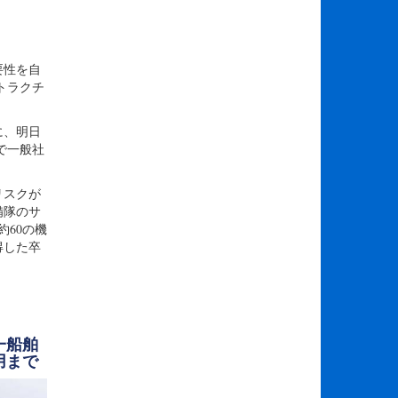
要性を自
トラクチ
に、明日
で一般社
リスクが
備隊のサ
約60の機
得した卒
一船舶
用まで