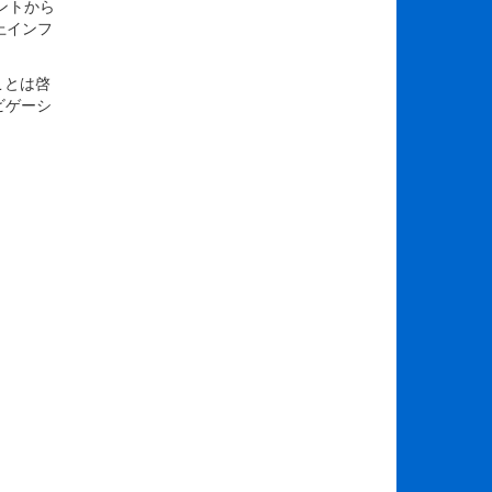
ントから
上インフ
ことは啓
ビゲーシ