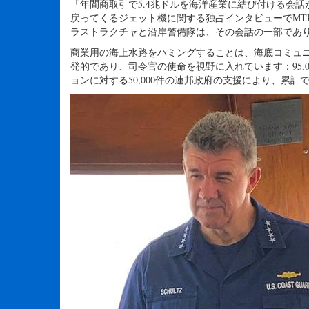
「年間商取引で5.4兆ドルを海洋産業に結び付ける会
戻ってくるジェット機に関する独占インタビューでMT
ラストラクチャと沿岸警備隊は、その会話の一部であ
商業用の海上水路をハミングすることは、海底コミュ
発的であり、司令官の使命を視野に入れています：95,0
ョンに対する50,000件の連邦政府の支援により、累計で