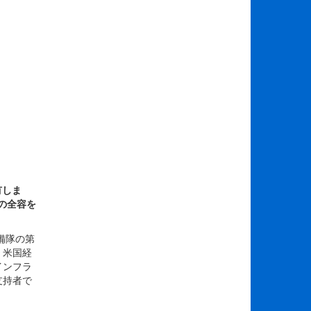
有しま
の全容を
備隊の第
、米国経
インフラ
支持者で