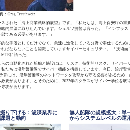
g Trauthwein
リリースされた「海上商業戦略的展望」です。「私たちは、海上保安庁の重
戦略的展望に取り組んでいます。シュルツ提督は言った。 「インフラス
一部である必要があります。」
率的な手段としてだけでなく、急速に進化している分野で奉仕するため
ればならないことも認識していますサイバーセキュリティ。 「技術面
MTRに語った。
れらの自動化された船舶と施設には、リスク、技術的リスク、サイバー
。私たちは沿岸警備隊でサイバー機能を構築しています。今日、沿岸警
年の予算には、沿岸警備隊のネットワークを攻撃から守る必要があるため、
必要があります」とそのために、2022年のクラスがサイバー学位を取
ー専攻があります。
に掘り下げる：浚渫業界に
無人船隊の規模拡大：単
る課題と動向
からシステムレベルの運