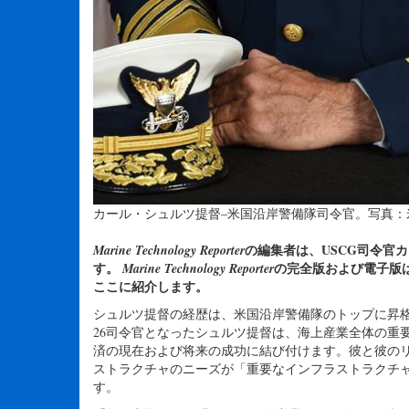
カール・シュルツ提督–米国沿岸警備隊司令官。写真：
の編集者は、USCG司令官カ
Marine Technology Reporter
す。
の完全版および電子版
Marine Technology Reporter
ここに紹介します。
シュルツ提督の経歴は、米国沿岸警備隊のトップに昇格し
26司令官となったシュルツ提督は、海上産業全体の重
済の現在および将来の成功に結び付けます。彼と彼の
ストラクチャのニーズが「重要なインフラストラクチ
す。