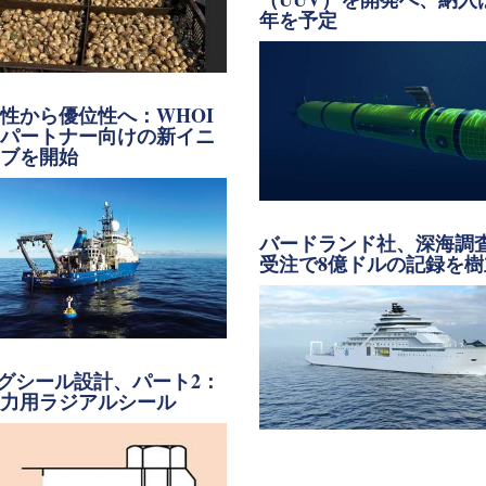
年を予定
性から優位性へ：WHOI
界パートナー向けの新イニ
チブを開始
バードランド社、深海調
受注で8億ドルの記録を樹
グシール設計、パート2：
圧力用ラジアルシール