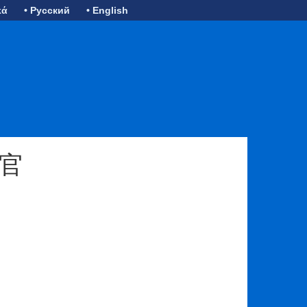
κά
• Русский
• English
令官