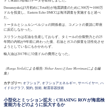
トで未踏の地域のデータを取得しました。
Dassanayakeは5月初めにTotal社が地震調査のために300万〜1000万
ドルを投資し、Eastern Echo DMCCは海洋調査を実施すると述べ
た。
トータルとシュルンベルジェの関係者は、コメントの要請に即座
に反応しなかった。
スリランカは石油を生産しておらず、タミールの分裂勢力との25
年間の内戦が9年前に終わった後、石油とガスの探査を活性化させ
ようとしているにもかかわらず、
輸入油は2017年に32億ドルの費用となった。
（Ranga Sirilalによる報告; Shihar AneezとJane Merrimanによる編
集）
カテゴリー:
オフショア
,
オフショアエネルギー
,
サーベイヤー
,
ハ
イドログラフ
,
契約
,
技術
,
耐震容器技術
小型化とミッション拡大：CHASING ROVが海底検
査能力をどのように拡大するか