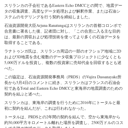
スリランカの子会社であるEastern Echo DMCCとの間で、地震デー
タの収集調査、高度なデータ処理および解釈作業、または石油シ
ステムのモデリングを行う契約を締結しました。
石油資源開発大臣Arjuna Ranatungaはスリランカの首都コロンボで
合意書に署名した後、記者団に対し、「この合意に入る主な目的
は、最新の買収および処理技術を使ってより多くの石油データを
取得することである。
ラナトゥンガ氏は、スリランカ周辺の一部のオフショア地域に2D
および3D地震を含む複数のデータ収集プロジェクトに少なくとも
5,000万ドルを投資し、複数の投資家に売却代金を回収するとも述
べた。
この協定は、石油資源開発事務局（PRDS）のVajira Dassanayake所
長から5月4日のコメントに続き、スリランカはフランスの石油会
社であるTotal and Eastern Echo DMCCと東海岸の地震調査のための
契約を結ぶと述べた。
スリランカは、東海岸の調査を行うために2016年にトータルと最
初に契約を結んだが、これは行われなかった。
トータルは、PRDSとの2年間の契約を結んで、空から東海岸から
約50,000平方キロメートル離れた場所を調査し、2500万ドルのコス