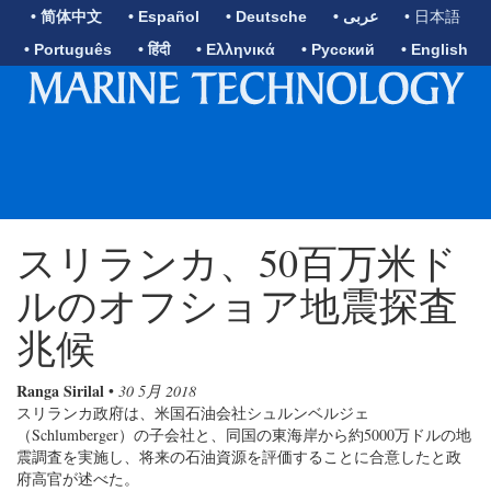
• 简体中文
• Español
• Deutsche
• عربى
• 日本語
• Português
• हिंदी
• Ελληνικά
• Русский
• English
スリランカ、50百万米ド
ルのオフショア地震探査
兆候
Ranga Sirilal
•
30 5月 2018
スリランカ政府は、米国石油会社シュルンベルジェ
（Schlumberger）の子会社と、同国の東海岸から約5000万ドルの地
震調査を実施し、将来の石油資源を評価することに合意したと政
府高官が述べた。