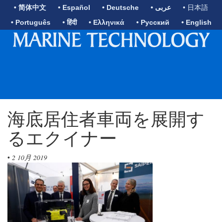
• 简体中文
• Español
• Deutsche
• عربى
• 日本語
• Português
• हिंदी
• Ελληνικά
• Русский
• English
海底居住者車両を展開す
るエクイナー
•
2 10月 2019