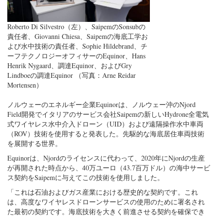
Roberto Di Silvestro（左）、SaipemのSonsubの
責任者、Giovanni Chiesa、Saipemの海底工学お
よび水中技術の責任者、Sophie Hildebrand、チ
ーフテクノロジーオフィサーのEquinor、Hans
Henrik Nygaard、調達Equinor、およびGry
Lindboeの調達Equinor （写真：Arne Reidar
Mortensen）
ノルウェーのエネルギー企業Equinorは、ノルウェー沖のNjord
Field開発でイタリアのサービス会社Saipemの新しいHydrone全電気
式ワイヤレス水中介入ドローン（UID）および遠隔操作水中車両
（ROV）技術を使用すると発表した。先駆的な海底居住車両技術
を展開する世界。
Equinorは、Njordのライセンスに代わって、2020年にNjordの生産
が再開された時点から、40万ユーロ（43.7百万ドル）の海中サービ
ス契約をSaipemに与えてこの技術を使用しました。
「これは石油およびガス産業における歴史的な契約です。これ
は、高度なワイヤレスドローンサービスの使用のために署名され
た最初の契約です。海底技術を大きく前進させる契約を確保でき