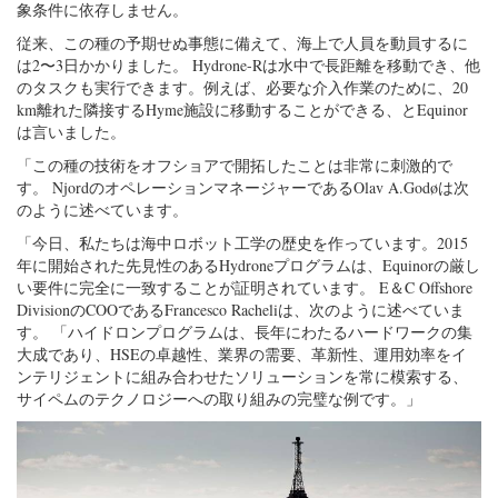
象条件に依存しません。
従来、この種の予期せぬ事態に備えて、海上で人員を動員するに
は2〜3日かかりました。 Hydrone-Rは水中で長距離を移動でき、他
のタスクも実行できます。例えば、必要な介入作業のために、20
km離れた隣接するHyme施設に移動することができる、とEquinor
は言いました。
「この種の技術をオフショアで開拓したことは非常に刺激的で
す。 NjordのオペレーションマネージャーであるOlav A.Godøは次
のように述べています。
「今日、私たちは海中ロボット工学の歴史を作っています。2015
年に開始された先見性のあるHydroneプログラムは、Equinorの厳し
い要件に完全に一致することが証明されています。 E＆C Offshore
DivisionのCOOであるFrancesco Racheliは、次のように述べていま
す。 「ハイドロンプログラムは、長年にわたるハードワークの集
大成であり、HSEの卓越性、業界の需要、革新性、運用効率をイ
ンテリジェントに組み合わせたソリューションを常に模索する、
サイペムのテクノロジーへの取り組みの完璧な例です。」