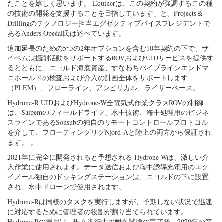
たことを嬉しく思います。 Equinorは、この契約が強調するこの種
の技術の開発を支援することを目指しています」と、Projects＆
Drillingのテクノロジー担当エグゼクティブバイスプレジデントで
あるAnders Opedal氏は述べています。
追加延長のための5つの2年オプションを含む10年契約の下で、サ
イペムは掘削活動をサポートするROVおよびUIDサービスを提供す
るとともに、ニヨルド海底資産、すなわちパイプラインエンドマ
ニホールドの検査および介入の計画全体をサポートします
（PLEM）、フローライン、アンビリカル、ライザーベース。
Hydrone-R UIDおよびHydrone-W全電気式作業クラスROVの制御
は、Saipemのフィールドライフ、水中技術、海中処理用のビジネ
スラインであるSonsubの独自のリモートコントロールプロトコル
を介して、フローティングリグNjord-Aと陸上の両方から保証され
ます。 。
2021年に完全に開発されると予想される
Hydrone-Wは、激しい介
入作業に使用されます。データ送信および海中誘導充電用のエク
イノール独自のドッキングステーションは、ニヨルドの下に設置
され、水中ドローンで使用されます。
Hydrone-Rは同様のタスクを実行しますが、予期しない状況で迅速
に対応するために管理者の役割が割り当てられています。
Hydrone-Rの運用は、現在進行中の耐久試験の完了後、2020年の第