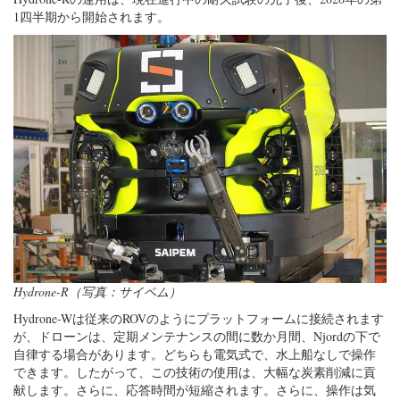
1四半期から開始されます。
Hydrone-R（写真：サイペム）
Hydrone-Wは従来のROVのようにプラットフォームに接続されます
が、ドローンは、定期メンテナンスの間に数か月間、Njordの下で
自律する場合があります。どちらも電気式で、水上船なしで操作
できます。したがって、この技術の使用は、大幅な炭素削減に貢
献します。さらに、応答時間が短縮されます。さらに、操作は気