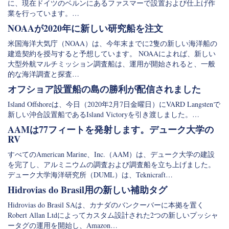
に、現在ドイツのベルンにあるファスマーで設置および仕上げ作
業を行っています。…
NOAAが2020年に新しい研究船を注文
米国海洋大気庁（NOAA）は、今年末までに2隻の新しい海洋船の
建造契約を授与すると予想しています。 NOAAによれば、新しい
大型外航マルチミッション調査船は、運用が開始されると、一般
的な海洋調査と探査…
オフショア設置船の島の勝利が配信されました
Island Offshoreは、今日（2020年2月7日金曜日）にVARD Langstenで
新しい沖合設置船であるIsland Victoryを引き渡しました。…
AAMは77フィートを発射します。デューク大学の
RV
すべてのAmerican Marine、Inc.（AAM）は、デューク大学の建設
を完了し、アルミニウムの調査および調査船を立ち上げました。
デューク大学海洋研究所（DUML）は、Teknicraft…
Hidrovias do Brasil用の新しい補助タグ
Hidrovias do Brasil SAは、カナダのバンクーバーに本拠を置く
Robert Allan Ltdによってカスタム設計された2つの新しいプッシャ
ータグの運用を開始し、Amazon…