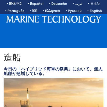
• 简体中文
• Español
• Deutsche
• عربى
• 日本語
• Português
• हिंदी
• Ελληνικά
• Русский
• English
造船
今日の「ハイブリッド海軍の祭典」において、無人
船舶が急増している。