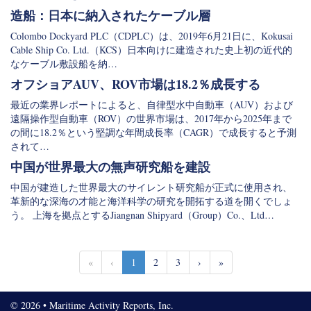
造船：日本に納入されたケーブル層
Colombo Dockyard PLC（CDPLC）は、2019年6月21日に、Kokusai
Cable Ship Co. Ltd.（KCS）日本向けに建造された史上初の近代的
なケーブル敷設船を納…
オフショアAUV、ROV市場は18.2％成長する
最近の業界レポートによると、自律型水中自動車（AUV）および
遠隔操作型自動車（ROV）の世界市場は、2017年から2025年まで
の間に18.2％という堅調な年間成長率（CAGR）で成長すると予測
されて…
中国が世界最大の無声研究船を建設
中国が建造した世界最大のサイレント研究船が正式に使用され、
革新的な深海の才能と海洋科学の研究を開拓する道を開くでしょ
う。 上海を拠点とするJiangnan Shipyard（Group）Co.、Ltd…
«
‹
1
2
3
›
»
© 2026 • Maritime Activity Reports, Inc.