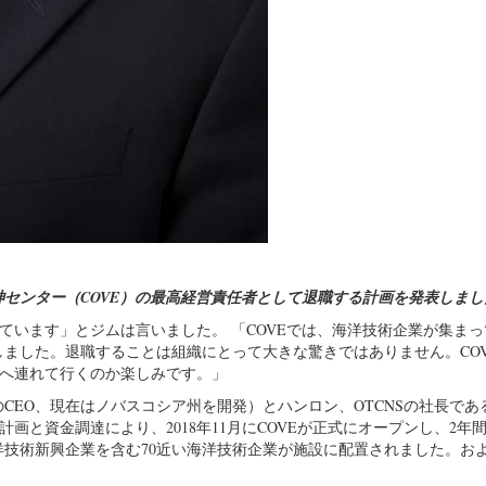
神センター（COVE）の最高経営責任者として退職する計画を発表しまし
ています」とジムは言いました。 「COVEでは、海洋技術企業が集ま
ました。退職することは組織にとって大きな驚きではありません。COV
こへ連れて行くのか楽しみです。」
CEO、現在はノバスコシア州を開発）とハンロン、OTCNSの社長であ
画と資金調達により、2018年11月にCOVEが正式にオープンし、2年
技術新興企業を含む70近い海洋技術企業が施設に配置されました。お