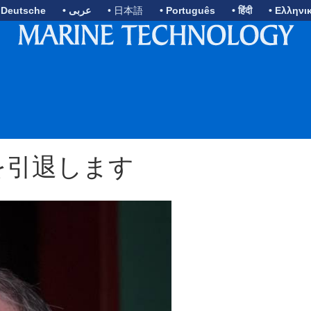
 Deutsche
• عربى
• 日本語
• Português
• हिंदी
• Ελληνι
EOを引退します