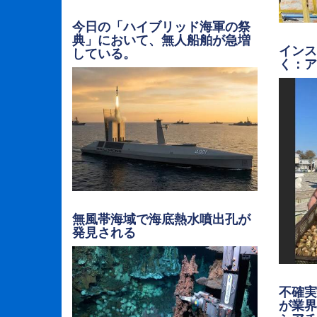
今日の「ハイブリッド海軍の祭
典」において、無人船舶が急増
イン
している。
く：
無風帯海域で海底熱水噴出孔が
発見される
不確実
が業