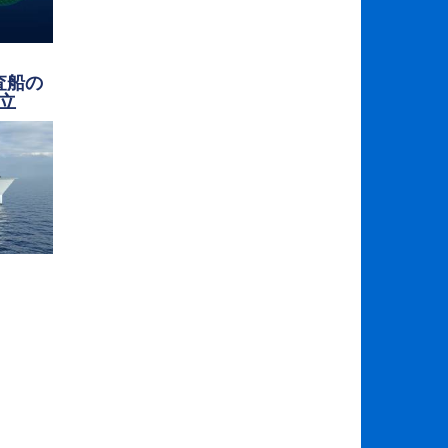
査船の
立