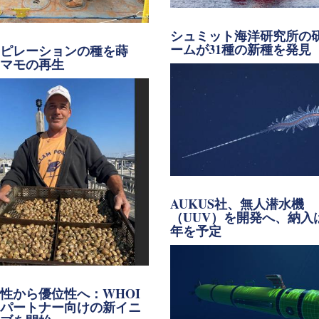
シュミット海洋研究所の
ームが31種の新種を発見
スピレーションの種を蒔
アマモの再生
AUKUS社、無人潜水機
（UUV）を開発へ、納入は
年を予定
性から優位性へ：WHOI
界パートナー向けの新イニ