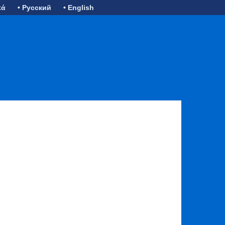
κά
• Русский
• English