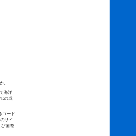
た。
って海洋
Eの成
るゴード
間のサイ
よび国際