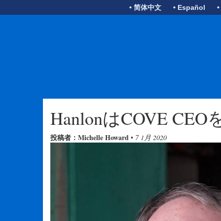
• 简体中文
• Español
•
HanlonはCOVE C
投稿者：Michelle Howard
•
7 1月 2020