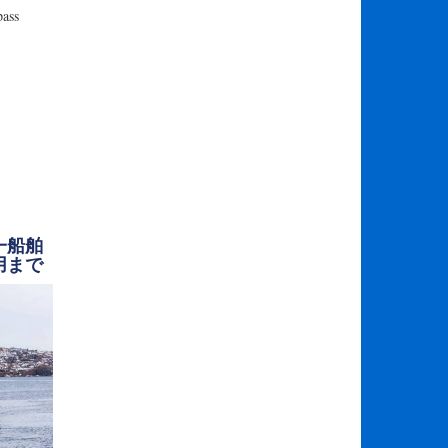
ss
一船舶
用まで