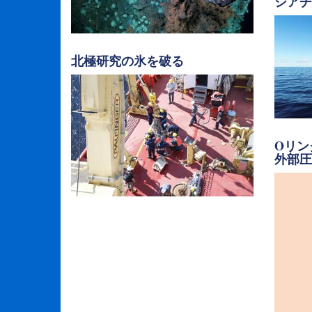
シア
北極研究の氷を破る
Oリン
外部