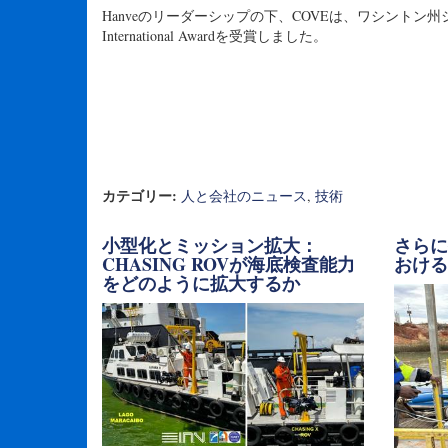
Hanveのリーダーシップの下、COVEは、ワシントン州シアトルで開
International Awardを受賞しました。
カテゴリー:
人と会社のニュース
,
技術
小型化とミッション拡大：
さら
CHASING ROVが海底検査能力
おけ
をどのように拡大するか