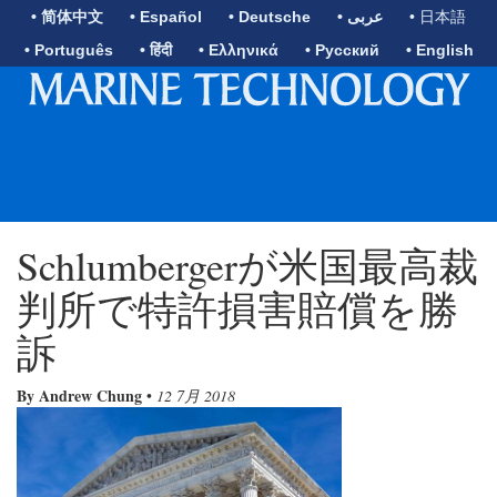
• 简体中文
• Español
• Deutsche
• عربى
• 日本語
• Português
• हिंदी
• Ελληνικά
• Русский
• English
Schlumbergerが米国最高裁
判所で特許損害賠償を勝
訴
By Andrew Chung
•
12 7月 2018