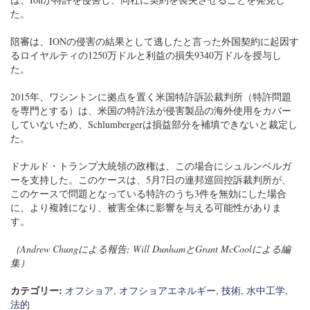
た。
陪審は、IONの侵害の結果として逃したと言った外国契約に起因す
るロイヤルティの1250万ドルと利益の損失9340万ドルを授与し
た。
2015年、ワシントンに拠点を置く米国特許訴訟裁判所（特許問題
を専門とする）は、米国の特許法が侵害製品の海外使用をカバー
していないため、Schlumbergerは損益部分を補填できないと裁定し
た。
ドナルド・トランプ大統領の政権は、この場合にシュルンベルガ
ーを支持した。このケースは、5月7日の連邦巡回控訴裁判所が、
このケースで問題となっている特許のうち3件を無効にした場合
に、より複雑になり、被害全体に影響を与える可能性がありま
す。
（Andrew Chungによる報告; Will DunhamとGrant McCoolによる編
集）
カテゴリー:
オフショア
,
オフショアエネルギー
,
技術
,
水中工学
,
法的