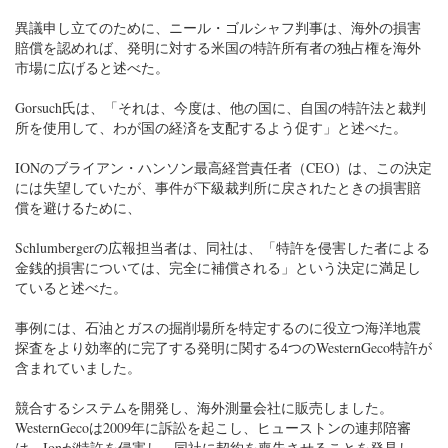
異議申し立てのために、ニール・ゴルシャフ判事は、海外の損害
賠償を認めれば、発明に対する米国の特許所有者の独占権を海外
市場に広げると述べた。
Gorsuch氏は、「それは、今度は、他の国に、自国の特許法と裁判
所を使用して、わが国の経済を支配するよう促す」と述べた。
IONのブライアン・ハンソン最高経営責任者（CEO）は、この決定
には失望していたが、事件が下級裁判所に戻されたときの損害賠
償を避けるために、
Schlumbergerの広報担当者は、同社は、「特許を侵害した者による
金銭的損害については、完全に補償される」という決定に満足し
ていると述べた。
事例には、石油とガスの掘削場所を特定するのに役立つ海洋地震
探査をより効率的に完了する発明に関する4つのWesternGeco特許が
含まれていました。
競合するシステムを開発し、海外測量会社に販売しました。
WesternGecoは2009年に訴訟を起こし、ヒューストンの連邦陪審
は、Ionが特許を侵害し、同社に契約を喪失させることを発見し