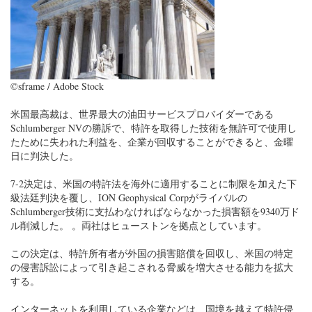
©sframe / Adob​​e Stock
米国最高裁は、世界最大の油田サービスプロバイダーである
Schlumberger NVの勝訴で、特許を取得した技術を無許可で使用し
たために失われた利益を、企業が回収することができると、金曜
日に判決した。
7-2決定は、米国の特許法を海外に適用することに制限を加えた下
級法廷判決を覆し、ION Geophysical Corpがライバルの
Schlumberger技術に支払わなければならなかった損害額を9340万ド
ル削減した。 。両社はヒューストンを拠点としています。
この決定は、特許所有者が外国の損害賠償を回収し、米国の特定
の侵害訴訟によって引き起こされる脅威を増大させる能力を拡大
する。
インターネットを利用している企業などは、国境を越えて特許侵