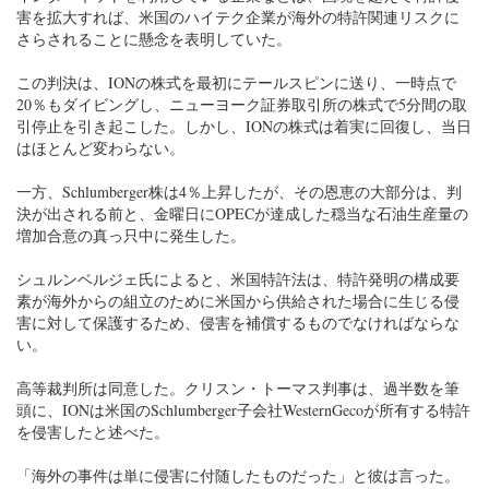
害を拡大すれば、米国のハイテク企業が海外の特許関連リスクに
さらされることに懸念を表明していた。
この判決は、IONの株式を最初にテールスピンに送り、一時点で
20％もダイビングし、ニューヨーク証券取引所の株式で5分間の取
引停止を引き起こした。しかし、IONの株式は着実に回復し、当日
はほとんど変わらない。
一方、Schlumberger株は4％上昇したが、その恩恵の大部分は、判
決が出される前と、金曜日にOPECが達成した穏当な石油生産量の
増加合意の真っ只中に発生した。
シュルンベルジェ氏によると、米国特許法は、特許発明の構成要
素が海外からの組立のために米国から供給された場合に生じる侵
害に対して保護するため、侵害を補償するものでなければならな
い。
高等裁判所は同意した。クリスン・トーマス判事は、過半数を筆
頭に、IONは米国のSchlumberger子会社WesternGecoが所有する特許
を侵害したと述べた。
「海外の事件は単に侵害に付随したものだった」と彼は言った。